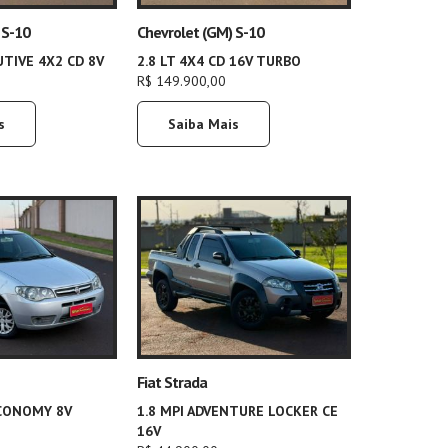
 S-10
Chevrolet (GM) S-10
UTIVE 4X2 CD 8V
2.8 LT 4X4 CD 16V TURBO
R$ 149.900,00
s
Saiba Mais
Fiat Strada
ECONOMY 8V
1.8 MPI ADVENTURE LOCKER CE
16V