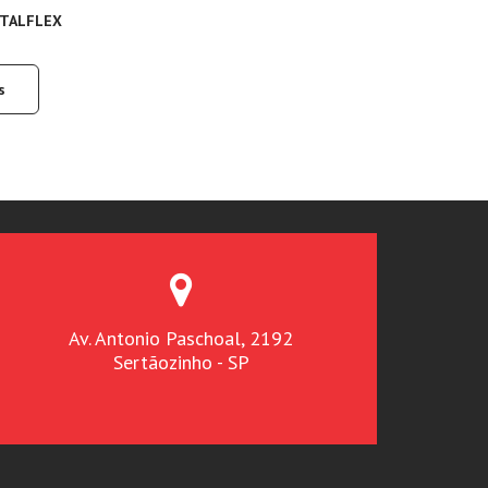
OTALFLEX
s
Av. Antonio Paschoal, 2192
Sertãozinho - SP